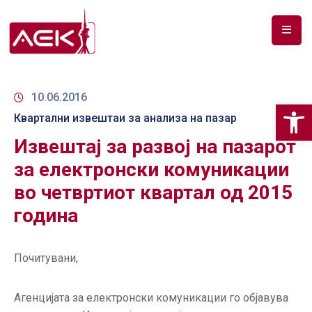
ПОЧЕТНА
ЗА
10.06.2016
Op
НАС
Квартални извештаи за анализа на пазар
Извештај за развој на пазарот
ДОКУМЕНТИ
за електронски комуникации
РФ
во четвртиот квартал од 2015
СПЕКТАР
година
ТЕЛЕКОМУНИКАЦИИ
АНАЛИЗА
Почитувани,
НА
ПАЗАР
Агенцијата за електронски комуникации го објавува