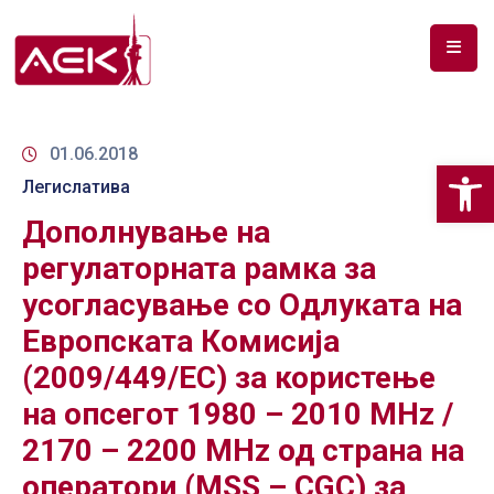
ПОЧЕТНА
ЗА
01.06.2018
Op
НАС
Легислатива
Дополнување на
ДОКУМЕНТИ
регулаторната рамка за
РФ
усогласување со Одлуката на
СПЕКТАР
Европската Комисија
ТЕЛЕКОМУНИКАЦИИ
(2009/449/EC) за користење
АНАЛИЗА
на опсегот 1980 – 2010 MHz /
НА
2170 – 2200 MHz од страна на
ПАЗАР
оператори (MSS – CGC) за