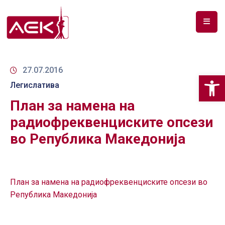
ПОЧЕТНА
ЗА
27.07.2016
Op
НАС
Легислатива
План за намена на
ДОКУМЕНТИ
радиофреквенциските опсези
РФ
во Република Македонија
СПЕКТАР
ТЕЛЕКОМУНИКАЦИИ
План за намена на радиофреквенциските опсези во
АНАЛИЗА
Република Македонија
НА
ПАЗАР