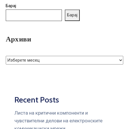
ГРИЖА
Барај
ЗА
Барај
КОРИСНИЦИ
ЈАВНИ
НАБАВКИ
Архиви
Recent Posts
Листа на критични компоненти и
чувствителни делови на електронските
комуникациски мрежи