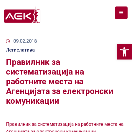
ПОЧЕТНА
ЗА
09.02.2018
Op
НАС
Легислатива
Правилник за
ДОКУМЕНТИ
систематизација на
РФ
работните места на
СПЕКТАР
Агенцијата за електронски
ТЕЛЕКОМУНИКАЦИИ
комуникации
АНАЛИЗА
НА
ПАЗАР
Правилник за систематизација на работните места на
Агенцијата за електронски комуникации