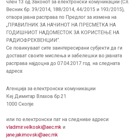
член 13 од Законот за електронски комуникации (Сл.
ГРИЖА
Весник бр. 39/2014, 188/2014, 44/2015 и 193/2015),
ЗА
отвора јавна расправа по Предлог за измена на
КОРИСНИЦИ
„ПРАВИЛНИК ЗА НАЧИНОТ НА ПРЕСМЕТКА НА
ЈАВНИ
ГОДИШНИОТ НАДОМЕСТОК ЗА КОРИСТЕЊЕ НА
НАБАВКИ
РАДИОФРЕКВЕНЦИИ“.
Се повикуваат сите заинтересирани субјекти да ги
достават своите мислења и забелешки во јавната
расправа најдоцна до 07.04.2017 год. на следната
адреса:
Агенција за електронски комуникации
Кеј Димитар Влахов бр.21
1000 Скопје
или по електронски пат на следниве адреси:
vladimir.velkoski@aec.mk
и
jane.jakimovski@aec.mk