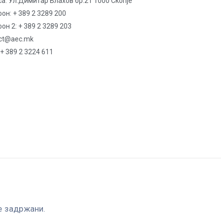
а: Ул.Димитар Влахов бр.21 1000 Скопје
он: + 389 2 3289 200
он 2: + 389 2 3289 203
ct@aec.mk
 + 389 2 3224 611
е задржани.