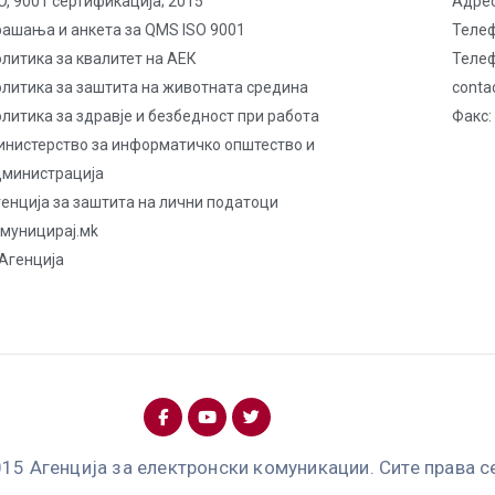
O, 9001 сертификација; 2015
Адрес
рашања и анкета за QMS ISO 9001
Телеф
литика за квалитет на AЕК
Телеф
олитика за заштита на животната средина
conta
литика за здравје и безбедност при работа
Факс:
инистерство за информатичко општество и
дминистрација
енција за заштита на лични податоци
омуницирај.мk
Агенција
15 Агенција за електронски комуникации. Сите права с