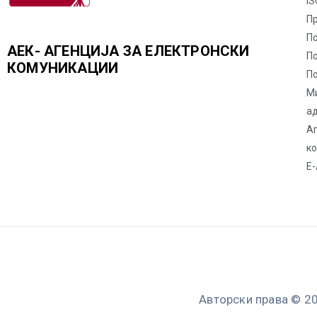
IS
П
По
АЕК- АГЕНЦИЈА ЗА ЕЛЕКТРОНСКИ
П
КОМУНИКАЦИИ
По
М
а
Аг
к
Е-
Авторски права © 20