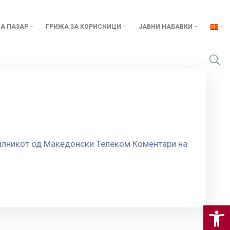
А ПАЗАР
ГРИЖА ЗА КОРИСНИЦИ
ЈАВНИ НАБАВКИ
вилникот од Македонски Телеком Коментари на
Op