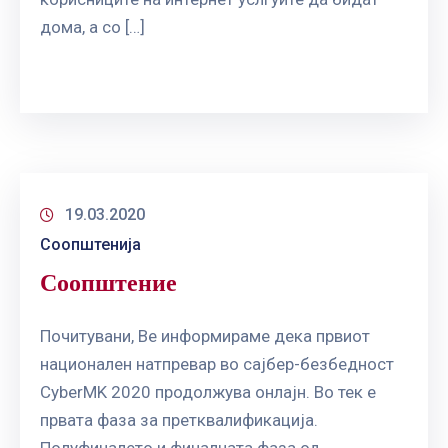
ГРИЖА
дома, а со […]
ЗА
КОРИСНИЦИ
ЈАВНИ
НАБАВКИ
19.03.2020
Соопштенија
Соопштение
Почитувани, Ве информираме дека првиот
национален натпревар во сајбер-безбедност
CyberMK 2020 продолжува онлајн. Во тек е
првата фаза за претквалификација.
Полуфиналето и финалната фаза од