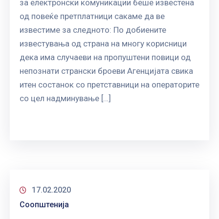
за електронски комуникации беше известена
од повеќе претплатници сакаме да ве
известиме за следното: По добиените
известувања од страна на многу корисници
дека има случаеви на пропуштени повици од
непознати странски броеви Агенцијата свика
итен состанок со претставници на операторите
со цел надминување […]
17.02.2020
Соопштенија