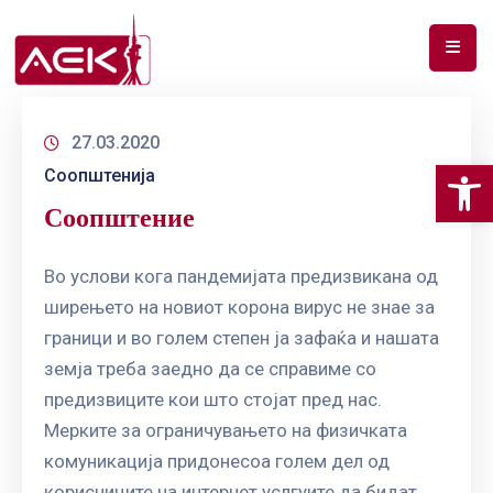
ПОЧЕТНА
27.03.2020
ЗА
Op
Соопштенија
НАС
Соопштение
ДОКУМЕНТИ
РФ
Во услови кога пандемијата предизвикана од
СПЕКТАР
ширењето на новиот корона вирус не знае за
граници и во голем степен ја зафаќа и нашата
ТЕЛЕКОМУНИКАЦИИ
земја треба заедно да се справиме со
предизвиците кои што стојат пред нас.
АНАЛИЗА
НА
Мерките за ограничувањето на физичката
ПАЗАР
комуникација придонесоа голем дел од
корисниците на интернет услгуите да бидат