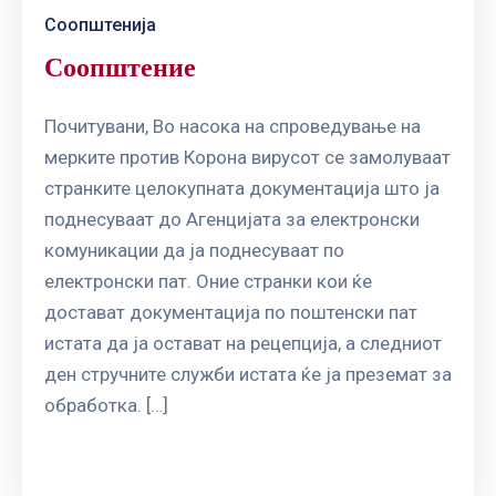
Соопштенија
Соопштение
Почитувани, Во насока на спроведување на
мерките против Корона вирусот се замолуваат
странките целокупната документација што ја
поднесуваат до Агенцијата за електронски
комуникации да ја поднесуваат по
електронски пат. Оние странки кои ќе
достават документација по поштенски пат
истата да ја остават на рецепција, а следниот
ден стручните служби истата ќе ја преземат за
обработка. […]