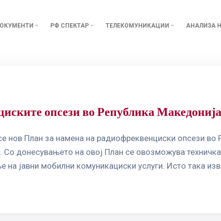
ОКУМЕНТИ
РФ СПЕКТАР
ТЕЛЕКОМУНИКАЦИИ
АНАЛИЗА Н
циските опсези во Република Македониј
е нов План за намена на радиофреквенциски опсези во Р
. Со донесувањето на овој План се овозможува техничка
 на јавни мобилни комуникациски услуги. Исто така изв