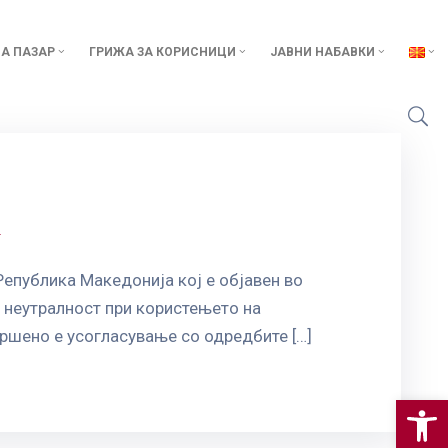
А ПАЗАР
ГРИЖА ЗА КОРИСНИЦИ
ЈАВНИ НАБАВКИ
а
епублика Македонија кој е објавен во
 неутралност при користењето на
ршено е усогласување со одредбите […]
Op