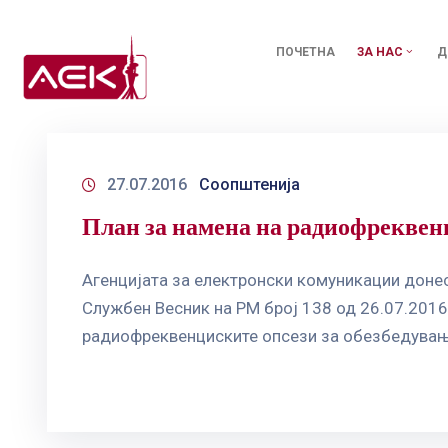
ПОЧЕТНА
ЗА НАС
Д
27.07.2016
Соопштенија
План за намена на радиофреквен
Агенцијата за електронски комуникации донес
Службен Весник на РМ број 138 од 26.07.2016
радиофреквенциските опсези за обезбедување