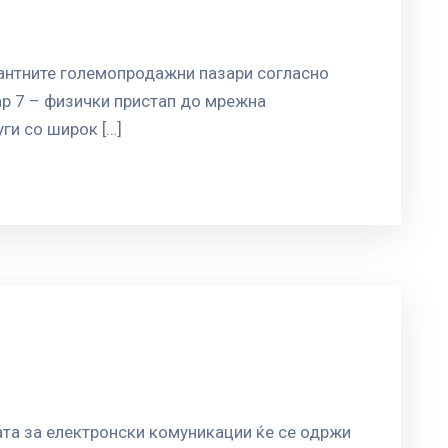
вантните големопродажни пазари согласно
ар 7 – физички пристап до мрежна
ги со широк […]
јата за електронски комуникации ќе се одржи