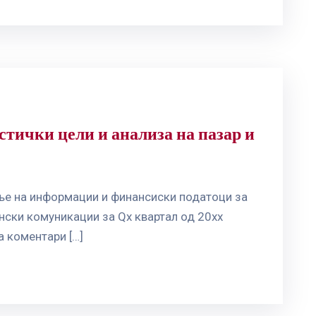
стички цели и анализа на пазар и
ање на информации и финансиски податоци за
онски комуникации за Qx квартал од 20хх
а коментари […]