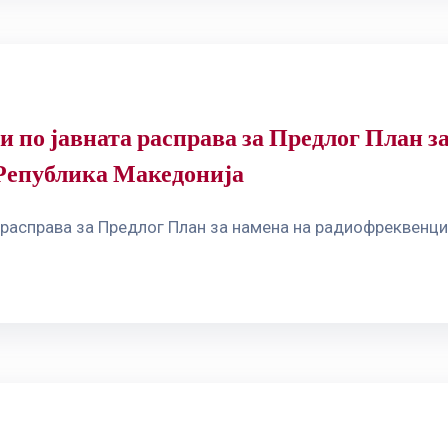
и по јавната расправа за Предлог План з
Република Македонија
 расправа за Предлог План за намена на радиофреквенц