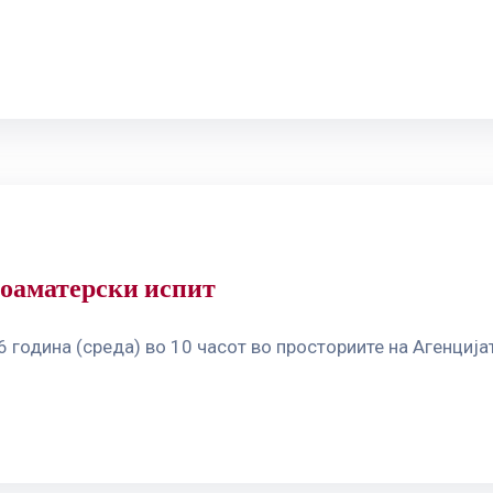
иоаматерски испит
6 година (среда) во 10 часот во просториите на Агенциј