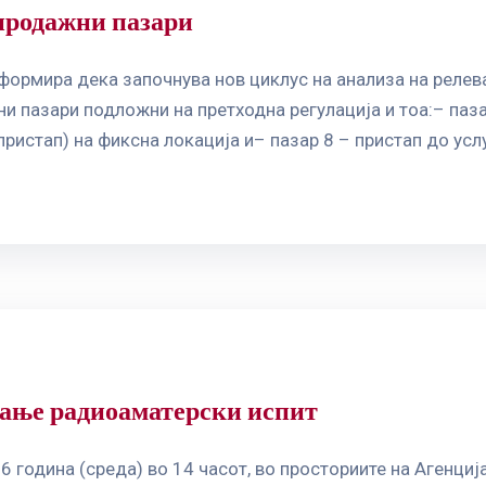
продажни пазари
нформира дека започнува нов циклус на анализа на реле
и пазари подложни на претходна регулација и тоа:– паз
ристап) на фиксна локација и– пазар 8 – пристап до услу
вање радиоаматерски испит
6 година (среда) во 14 часот, во просториите на Агенци