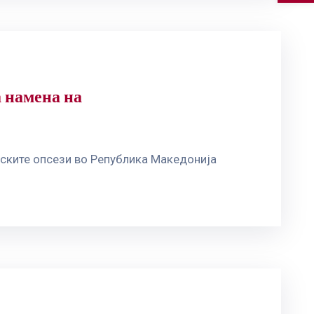
а намена на
иските опсези во Република Македонија