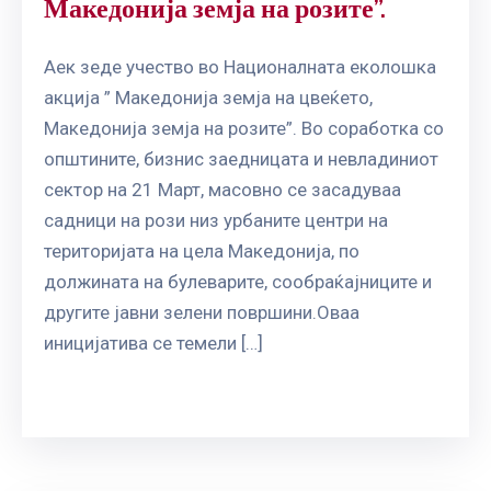
Македонија земја на розите”.
Аек зеде учество во Националната еколошка
акција ” Македонија земја на цвеќето,
Македонија земја на розите”. Во соработка со
општините, бизнис заедницата и невладиниот
сектор на 21 Март, масовно се засадуваа
садници на рози низ урбаните центри на
територијата на цела Македонија, по
должината на булеварите, сообраќајниците и
другите јавни зелени површини.Оваа
иницијатива се темели […]