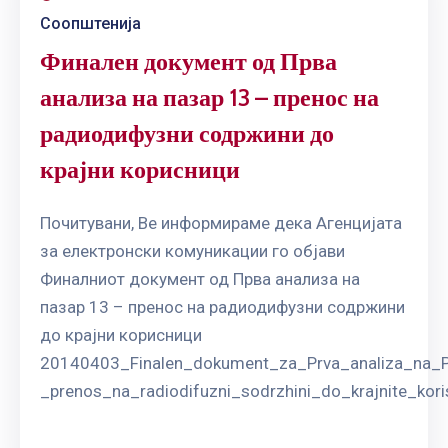
Соопштенија
Финален документ од Прва
анализа на пазар 13 – пренос на
радиодифузни содржини до
крајни корисници
Почитувани, Ве информираме дека Агенцијата
за електронски комуникации го објави
Финалниот документ од Прва анализа на
пазар 13 – пренос на радиодифузни содржини
до крајни корисници
20140403_Finalen_dokument_za_Prva_analiza_na_
_prenos_na_radiodifuzni_sodrzhini_do_krajnite_kori