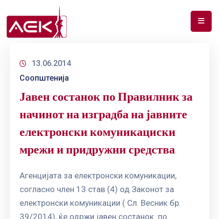
ПОЧЕТНА
13.06.2014
ЗА
Соопштенија
НАС
Јавен состанок по Правилник за
ДОКУМЕНТИ
начинот на изградба на јавните
РФ
електронски комуникациски
СПЕКТАР
мрежи и придружни средства
ТЕЛЕКОМУНИКАЦИИ
Агенцијата за електронски комуникации,
АНАЛИЗА
согласно член 13 став (4) од Законот за
НА
ПАЗАР
електронски комуникации ( Сл. Весник бр.
39/2014), ќе одржи јавен состанок по