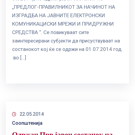
ГРИЖА
„ПРЕДЛОГ-ПРАВИЛНИКОТ ЗА НАЧИНОТ НА
ЗА
ИЗГРАДБА НА ЈАВНИТЕ ЕЛЕКТРОНСКИ
КОРИСНИЦИ
КОМУНИКАЦИСКИ МРЕЖИ И ПРИДРУЖНИ
ЈАВНИ
СРЕДСТВА “. Се повикуваат сите
НАБАВКИ
заинтересирани субјекти да присуствуваат на
состанокот кој ќе се одржи на 01.07.2014 год.
во […]
22.05.2014
Соопштенија
Одржан Прв јавен состанок на