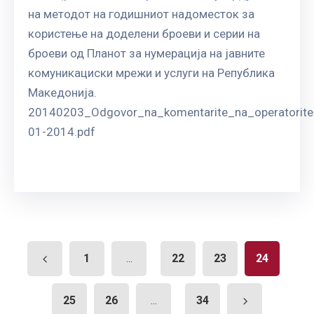
на методот на годишниот надоместок за
користење на доделени броеви и серии на
броеви од Планот за нумерација на јавните
комуникациски мрежи и услуги на Република
Македонија.
20140203_Odgovor_na_komentarite_na_operatorite
01-2014.pdf
1
22
23
24
...
25
26
34
...