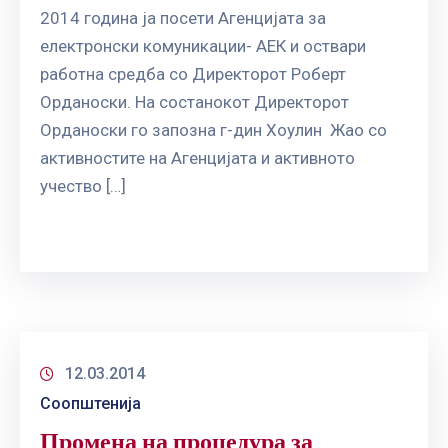
2014 година ја посети Агенцијата за
електронски комуникации- АЕК и оствари
работна средба со Директорот Роберт
Орданоски. На состанокот Директорот
Орданоски го запозна г-дин Хоулин Жао со
активностите на Агенцијата и активното
учество […]
12.03.2014
Соопштенија
Промена на процедура за