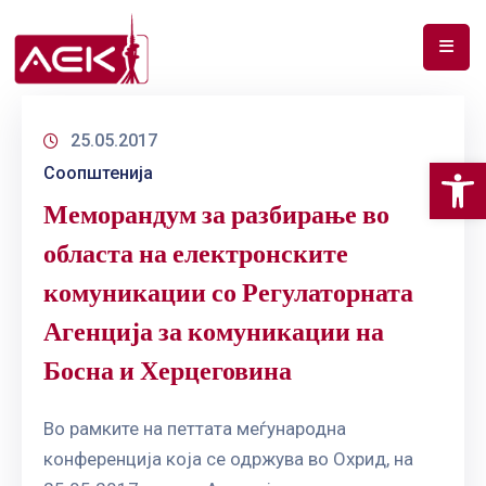
ПОЧЕТНА
25.05.2017
ЗА
Op
Соопштенија
НАС
Меморандум за разбирање во
ДОКУМЕНТИ
областа на електронските
РФ
комуникации со Регулаторната
СПЕКТАР
Агенција за комуникации на
ТЕЛЕКОМУНИКАЦИИ
Босна и Херцеговина
АНАЛИЗА
НА
Во рамките на петтата меѓународна
ПАЗАР
конференција која се одржува во Охрид, на