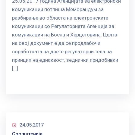
25.05.2017 година Агенцијата за електронски
ГРИЖА
комуникации потпиша Меморандум за
ЗА
КОРИСНИЦИ
разбирање во областа на електронските
комуникации со Регулаторната Агенција за
ЈАВНИ
комуникации на Босна и Херцеговина. Целта
НАБАВКИ
на овој документ е да се продлабочи
соработката на двете регулаторни тела на
принцип на еднаквост, зеднички придобивки
[…]
24.05.2017
Соопштенија