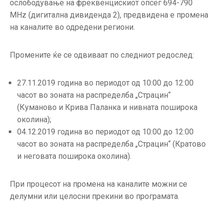
ослободување на фреквенцискиот опсег 694-790
ГРИЖА
MHz (дигитална дивиденда 2), предвидена е промена
ЗА
на каналите во одредени региони.
КОРИСНИЦИ
ЈАВНИ
Промените ќе се одвиваат по следниот редослед:
НАБАВКИ
27.11.2019 година во периодот од 10:00 до 12:00
часот во зоната на распределба „Страцин“
(Куманово и Крива Паланка и нивната поширока
околина);
04.12.2019 година во периодот од 10:00 до 12:00
часот во зоната на распределба „Страцин“ (Кратово
и неговата поширока околина).
При процесот на промена на каналите можни се
делумни или целосни прекини во програмата.