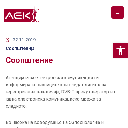
ПОЧЕТНА
ЗА
22.11.2019
Op
НАС
Соопштенија
Соопштение
ДОКУМЕНТИ
РФ
Агенцијата за електронски комуникации ги
СПЕКТАР
информира корисниците кои следат дигитална
ТЕЛЕКОМУНИКАЦИИ
терестријална телевизија, DVB-T преку оператор на
јавна електронска комуникациска мрежа за
АНАЛИЗА
следното:
НА
ПАЗАР
Во насока на воведување на 5G технологија и