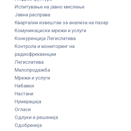
Испитување на јавно мислење
Јавна расправа
Квартални извештаи за анализа на пазар
Комуникациски мрежи и услуги
Конкуренција Легислатива
Контрола и мониторинг на
радиофреквенции
Легислатива
Малопродажба
Мрежи и услуги
Набавки
Настани
Нумерација
Огласи
Одлуки и решенија
Одобренија