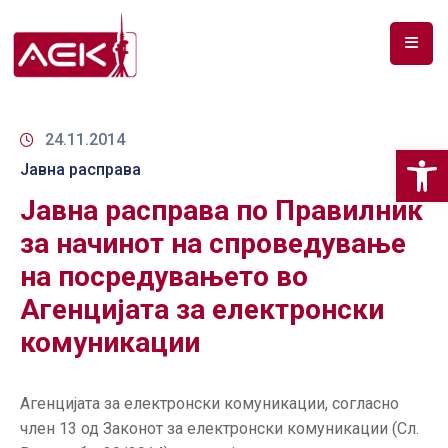
ПОЧЕТНА
ЗА
24.11.2014
Op
НАС
Јавна расправа
Јавна расправа по Правилник
ДОКУМЕНТИ
за начинот на спроведување
РФ
на посредувањето во
СПЕКТАР
Агенцијата за електронски
ТЕЛЕКОМУНИКАЦИИ
комуникации
АНАЛИЗА
НА
Агенцијата за електронски комуникации, согласно
ПАЗАР
член 13 од Законот за електронски комуникации (Сл.