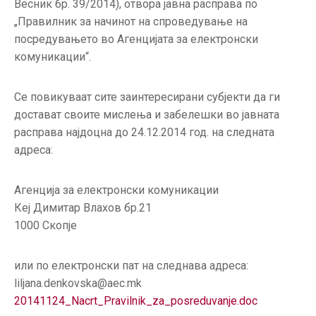
Весник бр. 39/2014), отвора јавна расправа по
ГРИЖА
„Правилник за начинот на спроведување на
ЗА
посредувањето во Агенцијата за електронски
КОРИСНИЦИ
комуникации“.
ЈАВНИ
НАБАВКИ
Се повикуваат сите заинтересирани субјекти да ги
достават своите мислења и забелешки во јавната
расправа најдоцна до 24.12.2014 год. на следната
адреса:
Агенција за електронски комуникации
Кеј Димитар Влахов бр.21
1000 Скопје
или по електронски пат на следнава адреса:
liljana.denkovska@aec.mk
20141124_Nacrt_Pravilnik_za_posreduvanje.doc