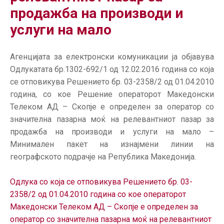
ГРИЖА
продажба на производи и
ЗА
услуги на мало
КОРИСНИЦИ
ЈАВНИ
Агенцијата за електронски комуникации ја објавува
НАБАВКИ
Одлукатата бр.1302-692/1 од 12.02.2016 година со која
се отповикува Решението бр. 03-2358/2 од 01.04.2010
година, со кое Решение операторот Македонски
Телеком АД – Скопје е определен за оператор со
значителна пазарна моќ на релевантниот пазар за
продажба на производи и услуги на мало –
Минимален пакет на изнајмени линии на
географското подрачје на Република Македонија.
Одлука со која се отповикува Решението бр. 03-
2358/2 од 01.04.2010 година со кое операторот
Македонски Телеком АД – Скопје е определен за
оператор со значителна пазарна моќ на релевантниот